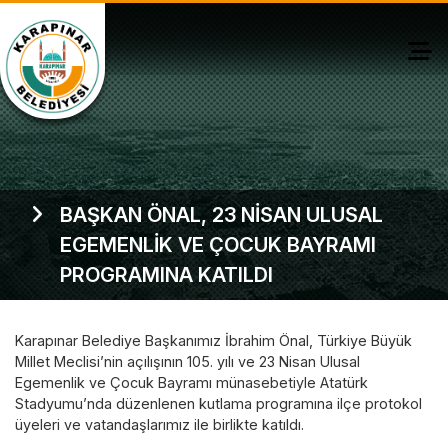
BAŞKAN ÖNAL, 23 NİSAN ULUSAL
EGEMENLİK VE ÇOCUK BAYRAMI
PROGRAMINA KATILDI
Karapınar Belediye Başkanımız İbrahim Önal, Türkiye Büyük
Millet Meclisi’nin açılışının 105. yılı ve 23 Nisan Ulusal
Egemenlik ve Çocuk Bayramı münasebetiyle Atatürk
Stadyumu’nda düzenlenen kutlama programına ilçe protokol
üyeleri ve vatandaşlarımız ile birlikte katıldı.